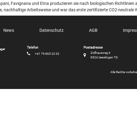
apani, Favignana und Etna produzieren sie nach biologischen Richtlinien a
e, nachhaltige Arbeitsweise und war das erste zertifizierte CO2-neutrale
News
Datenschutz
AGB
Impre
ager
Zollhausweg 6
+41 79 865 22 02
8524 Uesslingen TG
Alle Rechte vorbeh