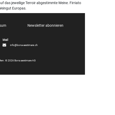
uf das jeweilige Terroir abgestimmte Weine. Firriato
 Weingut Europas.
ssum
Newsletter abonnieren
info@bona-aestimare.ch
alten. © 2026 Bona aestimare AG