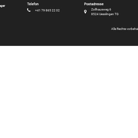
ager
Zollhausweg 6
+41 79 865 22 02
8524 Uesslingen TG
Alle Rechte vorbeh