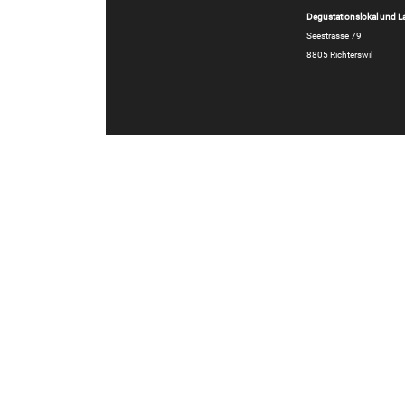
Degustationslokal und L
Seestrasse 79
8805 Richterswil