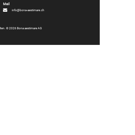
info@bona-aestimare.ch
alten. © 2026 Bona aestimare AG