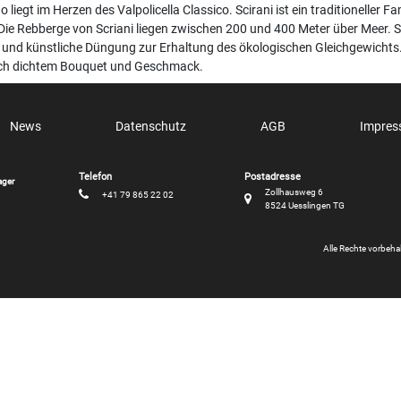
 liegt im Herzen des Valpolicella Classico. Scirani ist ein traditioneller
Die Rebberge von Scriani liegen zwischen 200 und 400 Meter über Meer. 
 und künstliche Düngung zur Erhaltung des ökologischen Gleichgewichts. 
lich dichtem Bouquet und Geschmack.
News
Datenschutz
AGB
Impre
ager
Zollhausweg 6
+41 79 865 22 02
8524 Uesslingen TG
Alle Rechte vorbeh