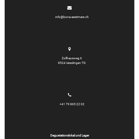
info@bona-aestimare.ch
Zollhausweg 6
8524 Uesslingen TG
+41 79 865 22 02
Degustationslokal und Lager