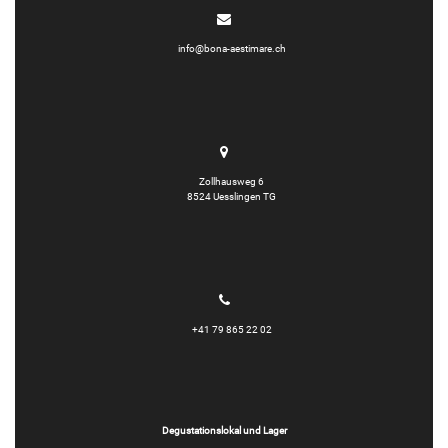
info@bona-aestimare.ch
Zollhausweg 6
8524 Uesslingen TG
+41 79 865 22 02
Degustationslokal und Lager