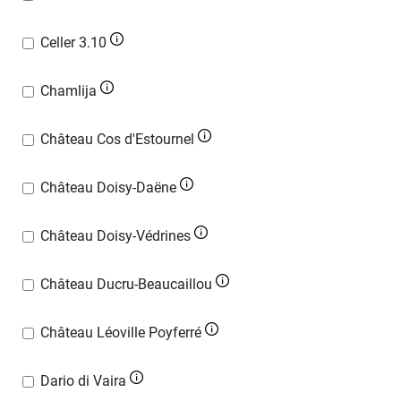
Celler 3.10
Chamlija
Château Cos d'Estournel
Château Doisy-Daëne
Château Doisy-Védrines
Château Ducru-Beaucaillou
Château Léoville Poyferré
Dario di Vaira