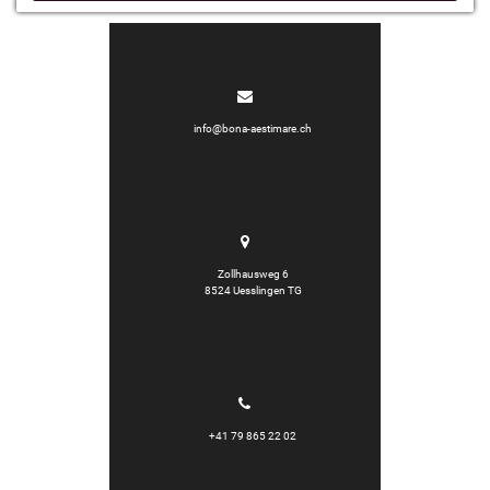
info@bona-aestimare.ch
Zollhausweg 6
8524 Uesslingen TG
+41 79 865 22 02